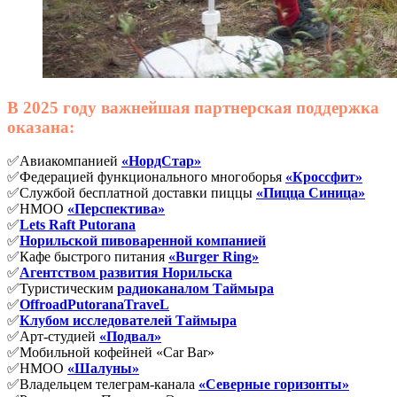
В 2025 году важнейшая партнерская поддержка
оказана:
✅Авиакомпанией
«НордСтар»
✅Федерацией функционального многоборья
«Кроссфит»
✅Службой бесплатной доставки пиццы
«Пицца Синица»
✅НМОО
«Перспектива»
✅
Lets Raft Putorana
✅
Норильской пивоваренной компанией
✅Кафе быстрого питания
«Burger Ring»
✅
Агентством развития Норильска
✅Туристическим
радиоканалом Таймыра
✅
OffroadPutoranaTraveL
✅
Клубом исследователей Таймыра
✅Арт-студией
«Подвал»
✅Мобильной кофейней «Car Bar»
✅НМОО
«Шалуны»
✅Владельцем телеграм-канала
«Северные горизонты»