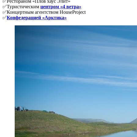
✅Рестораном «Плов хаус Элит»
✅Туристическим
центром «4 ветра»
✅Концертным агентством HouseProject
✅
Конфедерацией «Арктика»