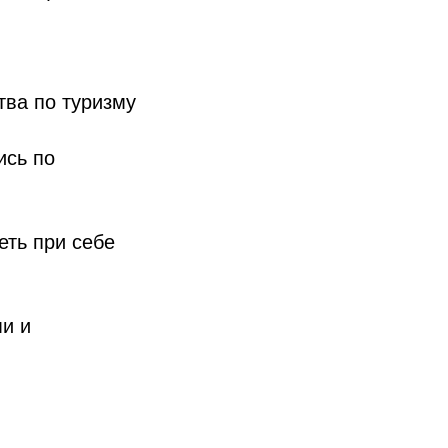
тва по туризму
ись по
ть при себе
и и