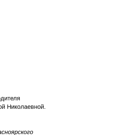
одителя
ой Николаевной.
асноярского