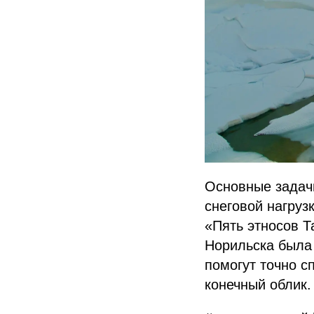
Основные задач
снеговой нагруз
«Пять этносов Т
Норильска была
помогут точно с
конечный облик.