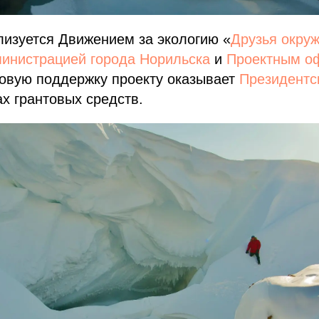
лизуется Движением за экологию «
Друзья окру
инистрацией города Норильска
и
Проектным о
совую поддержку проекту оказывает
Президентс
х грантовых средств.