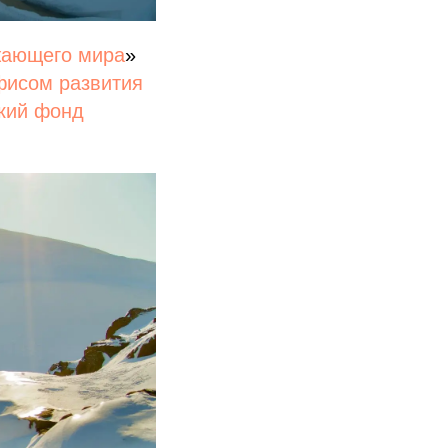
жающего мира
»
фисом развития
кий фонд