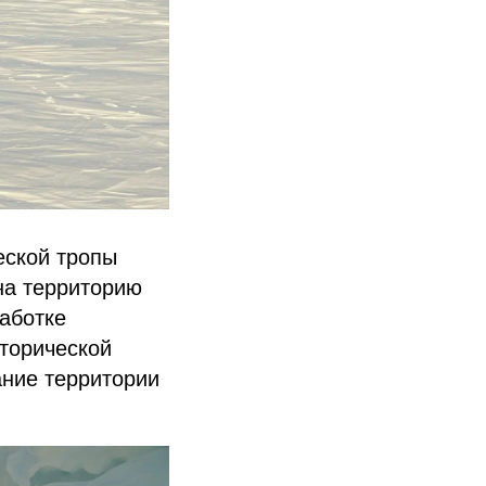
еской тропы
на территорию
аботке
сторической
ание территории