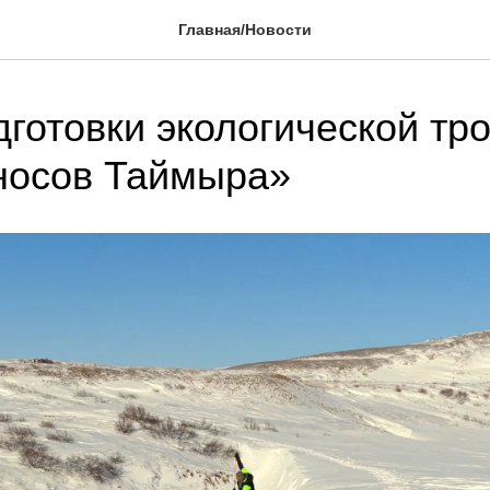
Главная/Новости
дготовки экологической тр
носов Таймыра»