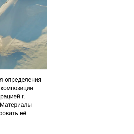
ля определения
и композиции
рацией г.
. Материалы
ровать её