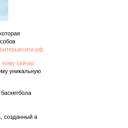
которая
особов
онтерывсити.рф
,
кому сейчас
ему уникальную
 баскетбола
, созданный в