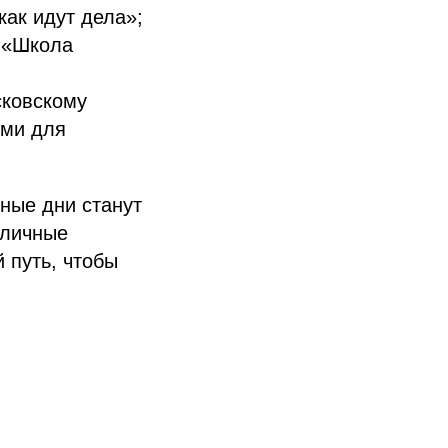
ак идут дела»;
и «Школа
сковскому
ими для
чные дни станут
 личные
 путь, чтобы