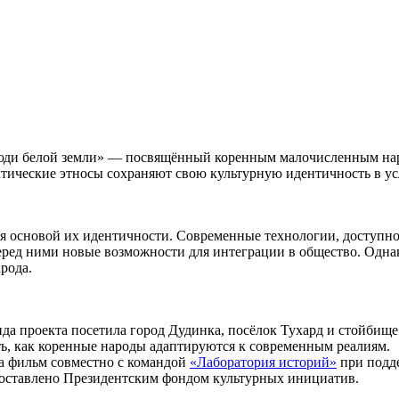
юди белой земли» — посвящённый коренным малочисленным наро
арктические этносы сохраняют свою культурную идентичность в 
я основой их идентичности. Современные технологии, доступно
ред ними новые возможности для интеграции в общество. Однак
рода.
а проекта посетила город Дудинка, посёлок Тухард и стойбище
ть, как коренные народы адаптируются к современным реалиям.
ла фильм совместно с командой
«Лаборатория историй»
при подд
оставлено Президентским фондом культурных инициатив.