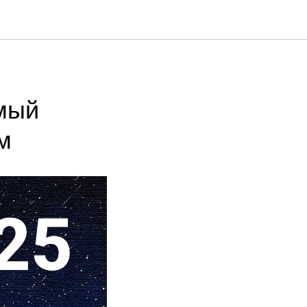
емый
м