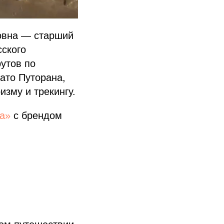
овна — старший
ского
утов по
лато Путорана,
зму и трекингу.
ра»
с брендом