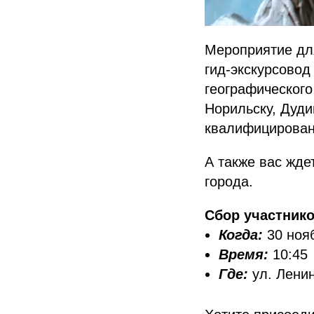
Мероприятие дл
гид-экскурсово
географического
Норильску, Дуди
квалифицированн
А также вас жде
города.
Сбор участнико
Когда:
30 ноя
Время:
10:45
Где:
ул. Ленин