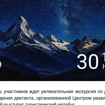
у, участников ждет увлекательная экскурсия по
ения диктанта, организованной Центром разви
 выступит туристический автобус.