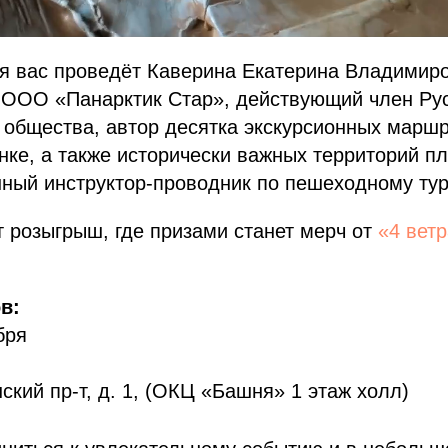
я вас проведëт Каверина Екатерина Владимир
д ООО «Панарктик Стар», действующий член Рус
 общества, автор десятка экскурсионных маршр
нке, а также исторически важных территорий п
ый инструктор-проводник по пешеходному тури
т розыгрыш, где призами станет мерч от
«4 вет
в:
бря
ский пр-т, д. 1, (ОКЦ «Башня» 1 этаж холл)