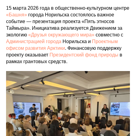
15 марта 2026 года в общественно-культурном центре
«Башня»
города Норильска состоялось важное
событие — презентация проекта «Пять этносов
Таймыра». Инициатива реализуется Движением за
экологию
«Друзья окружающего мира»
совместно с
Администрацией города
Норильска и
Проектным
офисом развития Арктики
. Финансовую поддержку
проекту оказывает
Президентский фонд природы
в
рамках грантовых средств.