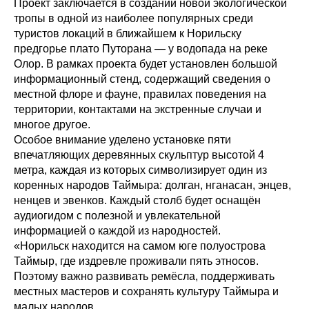
Проект заключается в создании новой экологической
тропы в одной из наиболее популярных среди
туристов локаций в ближайшем к Норильску
предгорье плато Путорана — у водопада на реке
Олор. В рамках проекта будет установлен большой
информационный стенд, содержащий сведения о
местной флоре и фауне, правилах поведения на
территории, контактами на экстренные случаи и
многое другое.
Особое внимание уделено установке пяти
впечатляющих деревянных скульптур высотой 4
метра, каждая из которых символизирует один из
коренных народов Таймыра: долган, нганасан, энцев,
ненцев и эвенков. Каждый столб будет оснащён
аудиогидом с полезной и увлекательной
информацией о каждой из народностей.
«Норильск находится на самом юге полуострова
Таймыр, где издревле проживали пять этносов.
Поэтому важно развивать ремёсла, поддерживать
местных мастеров и сохранять культуру Таймыра и
малых народов.