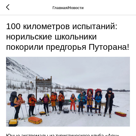
Главная/Новости
100 километров испытаний:
норильские школьники
покорили предгорья Путорана!
Юные экстремалы из туристического клуба «Аян»