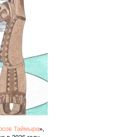
носов Таймыра
»,