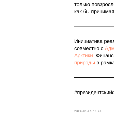
только повзросл
как бы принимая
Инициатива реа
совместно с
Адм
Арктики
. Финан
природы
в рамка
#президентский
2026-05-25 10:46