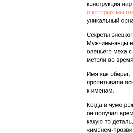
конструкция нар
о которых мы г
уникальный орн
Секреты энецког
Мужчины-энцы н
оленьего меха 
метели во время
Имя как оберег:
пропитывали вс
к именам.
Когда в чуме ро
он получал врем
какую-то деталь
«именем-прозвищ