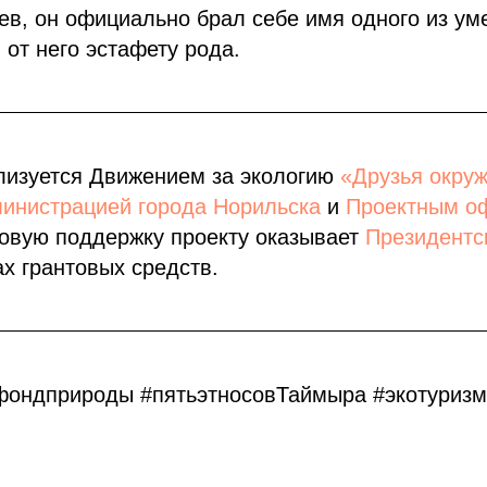
ев, он официально брал себе имя одного из ум
 от него эстафету рода.
лизуется Движением за экологию
«Друзья окру
инистрацией города Норильска
и
Проектным о
совую поддержку проекту оказывает
Президентс
х грантовых средств.
фондприроды #пятьэтносовТаймыра #экотуриз