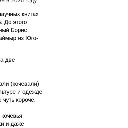
е в 2026 году.
научных книгах
. До этого
еный Борис
Таймыр из Юго-
на две
али (кочевали)
льтуре и одежде
 чуть короче.
 кочевья
ки и даже