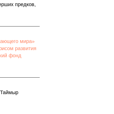
ерших предков,
жающего мира»
фисом развития
кий фонд
мТаймыр