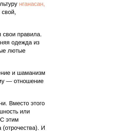
ультуру
нганасан,
 свой,
 свои правила.
няя одежда из
мые лютые
ение и шаманизм
ому — отношение
и. Вместо этого
шность или
 С этим
 (отрочества). И