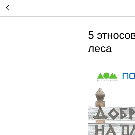
5 этносо
леса