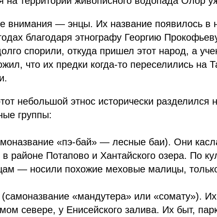
я на территории живописного водопада Олор уж
е внимания — энцы. Их название появилось в 
 годах благодаря этнографу Георгию Прокофьеву
олго спорили, откуда пришел этот народ, а уч
жил, что их предки когда-то переселились на 
и.
этот небольшой этнос исторически разделился 
ные группы:
моназвание «пэ-бай» — лесные баи). Они касл
 в районе Потапово и Хантайского озера. По ку
цам — носили похожие меховые малицы, только
(самоназвание «мандутера» или «сомату»). Их
мом севере, у Енисейского залива. Их быт, пар