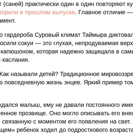
т (саней) практически один в один повторяют к
оворили в прошлом выпуске
. Главное отличие —
амент.
о гардероба Суровый климат Таймыра диктовал
осили сокуи — это глухая, непродуваемая верх
с капюшоном, которая надежно защищала в са
 каслания.
 Как называли детей? Традиционное мировоззр
ю повседневную жизнь энцев. Яркий пример т
ждался малыш, ему не давали постоянного имен
енное прозвище. Оно могло описывать его вне
, связанную с моментом его появления на свет.
ем» ребенок ходил до подросткового возраста