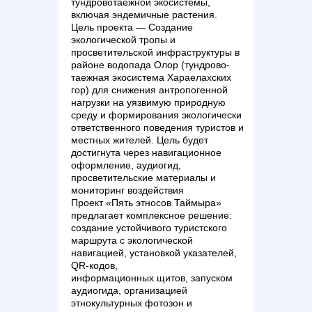
тундровотаежной экосистемы,
включая эндемичные растения.
Цель проекта — Создание
экологической тропы и
просветительской инфраструктуры в
районе водопада Олор (тундрово-
таежная экосистема Хараелахских
гор) для снижения антропогенной
нагрузки на уязвимую природную
среду и формирования экологически
ответственного поведения туристов и
местных жителей. Цель будет
достигнута через навигационное
оформление, аудиогид,
просветительские материалы и
мониторинг воздействия
Проект «Пять этносов Таймыра»
предлагает комплексное решение:
создание устойчивого туристского
маршрута с экологической
навигацией, установкой указателей,
QR-кодов,
информационных щитов, запуском
аудиогида, организацией
этнокультурных фотозон и