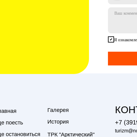
Я ознакомле
КОН
Галерея
лавная
История
+7 (391
де поесть
turizm@nor
де остановиться
ТРК "Арктический"