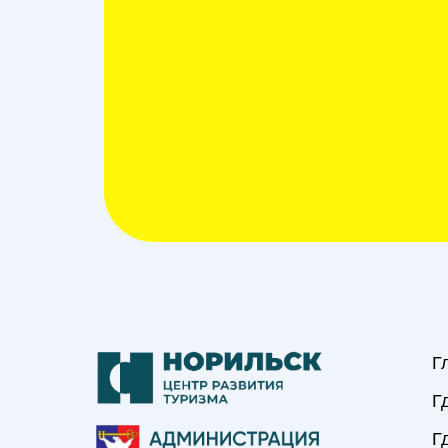
Г
Г
Г