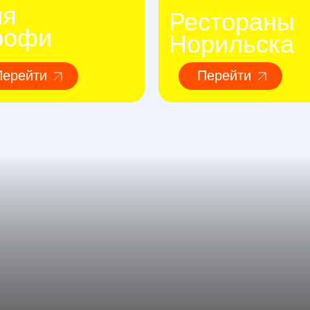
ля
Рестораны
рофи
Норильска
Перейти
Перейти