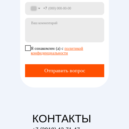
+7
Я ознакомлен (а) с
политикой
СпортХолл
конфиденциальности
"Айка" -
бильярд
Отправить вопрос
Игра
Перейти
КОНТАКТЫ