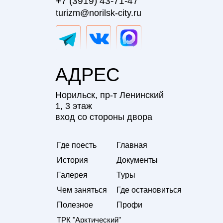
+7 (3919) 43-71-47
turizm@norilsk-city.ru
Аквапарк
"Тропикана"
Выходной
АДРЕС
Перейти
Норильск, пр-т Ленинский
1, 3 этаж
вход со стороны двора
Где поесть
Главная
История
Документы
Галерея
Туры
Чем заняться
Где остановиться
Плавательный
Полезное
Профи
бассейн
ТРК "Арктический"