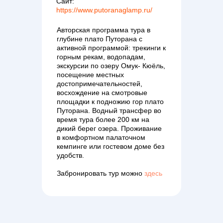
Сайт:
https://www.putoranaglamp.ru/
Авторская программа тура в
глубине плато Путорана с
активной программой: трекинги к
горным рекам, водопадам,
экскурсии по озеру Омук- Кюёль,
посещение местных
достопримечательностей,
восхождение на смотровые
площадки к подножию гор плато
Путорана. Водный трансфер во
время тура более 200 км на
дикий берег озера. Проживание
в комфортном палаточном
кемпинге или гостевом доме без
удобств.
Забронировать тур можно
здесь