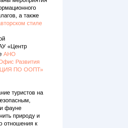
ваны мероприятия
формационного
лагов, а также
авторском стиле
ой
АУ «Центр
е
АНО
 Офис Развития
ЦИЯ ПО ООПТ»
ние туристов на
езопасным,
 и фауне
нить природу и
о отношения к