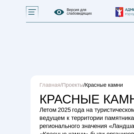
Управление общественных связей,
массовых коммуникаций и развития
Версия для
туризма Администрации города
слабовидящих
Норильска
Главная
/
Проекты
/Красные камни
КРАСНЫЕ КАМ
Летом 2025 года на туристическо
ведущем к территории памятник
регионального значения «Ландш