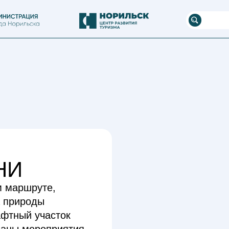
Версия для
слабовидящих
НИ
м маршруте,
а природы
афтный участок