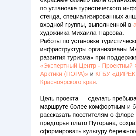
«Красные камни» были организо
по установке туристического ин
стенда, специализированных анш
входной группы, выполненной в
художника Михаила Парсова.
Работы по установке туристическ
инфраструктуры организованы М
развития туризма» при поддержк
«Экспертный Центр - Проектный
Арктики (ПОРА)»
и
КГБУ «ДИРЕК
Красноярского края
.
Цель проекта — сделать пребыва
маршруте более комфортным и б
рассказать посетителям о флоре
предгорья плато Путорана, сохра
сформировать культуру бережног