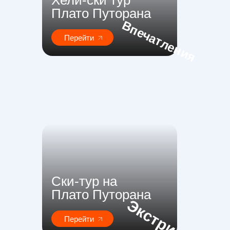
Хели-ски тур
Плато Путорана
Впечатления
Перейти
Ски-тур на
Плато Путорана
Экстрим
Перейти