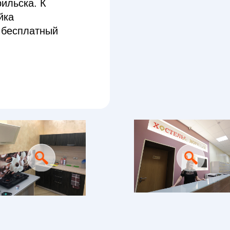
ильска. К
йка
 бесплатный