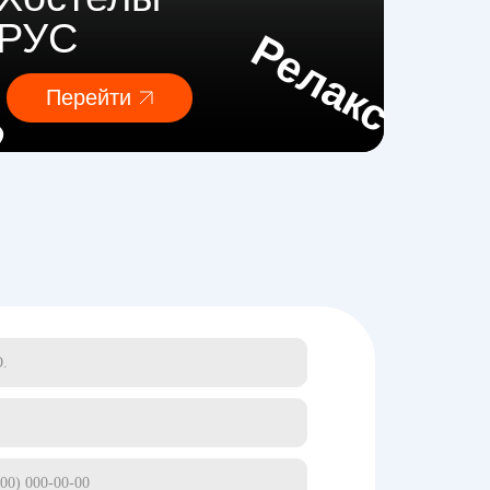
о
РУС
Релакс
Перейти