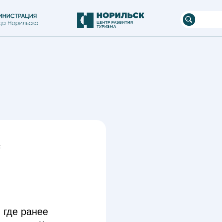
Версия для
слабовидящих
с
 где ранее