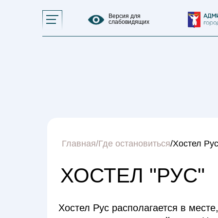
Управление общественных связей,
массовых коммуникаций и развития
Версия для
туризма Администрации города
слабовидящих
Норильска
Главная
/
Где остановиться
/Хостел Ру
ХОСТЕЛ "РУС"
Хостел Рус располагается в месте,