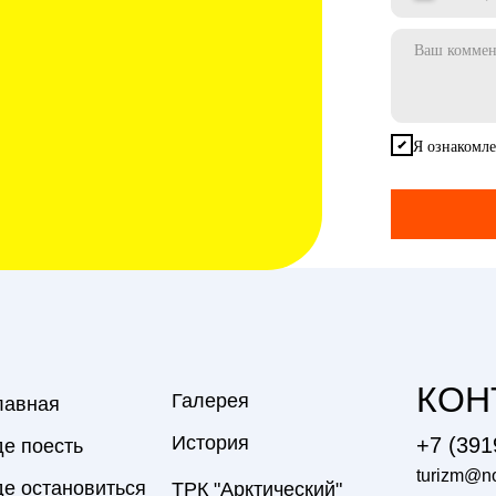
Я ознакомле
КОН
Галерея
лавная
История
+7 (391
де поесть
turizm@nor
де остановиться
ТРК "Арктический"